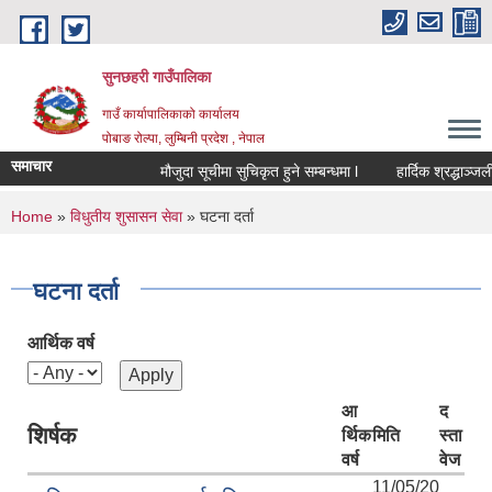
Skip to main content
सुनछहरी गाउँपालिका
गाउँ कार्यापालिकाको कार्यालय
पोबाङ रोल्पा, लुम्बिनी प्रदेश , नेपाल
समाचार
मौजुदा सूचीमा सुचिकृत हुने सम्बन्धमा l
हार्दिक श्रद्धाञ्जली
You are here
Home
»
विधुतीय शुसासन सेवा
» घटना दर्ता
घटना दर्ता
आर्थिक वर्ष
आ
द
शिर्षक
र्थिक
मिति
स्ता
वर्ष
वेज
11/05/20