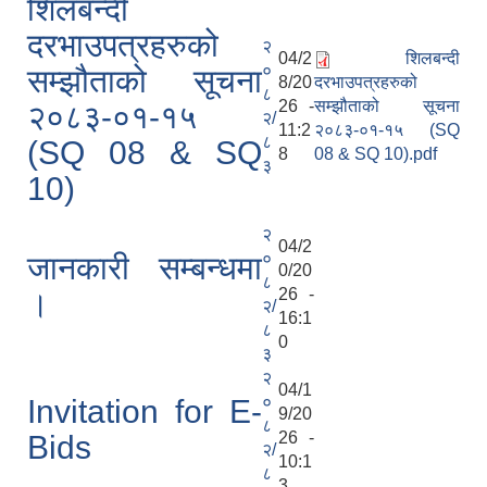
शिलबन्दी
दरभाउपत्रहरुको
२
04/2
शिलबन्दी
०
सम्झौताको सूचना
8/20
दरभाउपत्रहरुको
८
26 -
सम्झौताको सूचना
२०८३-०१-१५
२/
11:2
२०८३-०१-१५ (SQ
८
(SQ 08 & SQ
8
08 & SQ 10).pdf
३
10)
२
04/2
०
जानकारी सम्बन्धमा
0/20
८
26 -
।
२/
16:1
८
0
३
२
04/1
०
Invitation for E-
9/20
८
26 -
Bids
२/
10:1
८
3