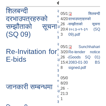
र्ष
शिलबन्दी
२
05/1
शिलबन्दी
०
दरभाउपत्रहरुको
4/20
दरभाउपत्रहरुको
८
26 -
सम्झौताको सूचना
सम्झौताको सूचना
२/
20:4
२०८३-०१-३१ (SQ
८
(SQ 09)
3
09).pdf
३
२
05/1
Sunchhahari
०
Re-Invitation for
3/20
Re-tender notice
८
26 -
(Goods SQ 01)
E-bids
२/
15:4
2083-01-30 BS
८
8
signed.pdf
३
२
05/0
०
8/20
जानकारी सम्बन्धमा
८
26 -
२/
21:3
८
1
३