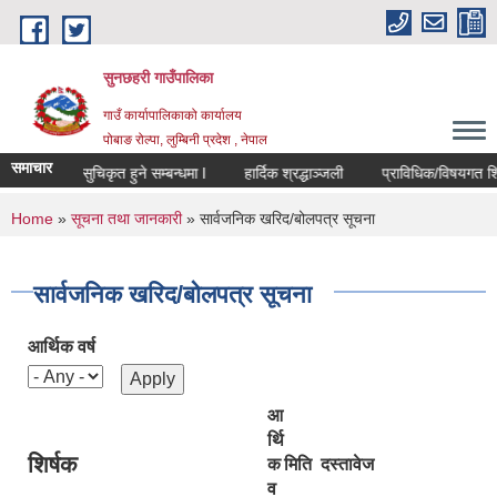
Skip to main content
सुनछहरी गाउँपालिका
गाउँ कार्यापालिकाको कार्यालय
पोबाङ रोल्पा, लुम्बिनी प्रदेश , नेपाल
समाचार
ुदा सूचीमा सुचिकृत हुने सम्बन्धमा l
हार्दिक श्रद्धाञ्जली
प्राविधिक/विषयगत शिक्षा अ
You are here
Home
»
सूचना तथा जानकारी
» सार्वजनिक खरिद/बोलपत्र सूचना
सार्वजनिक खरिद/बोलपत्र सूचना
आर्थिक वर्ष
आ
र्थि
शिर्षक
क
मिति
दस्तावेज
व