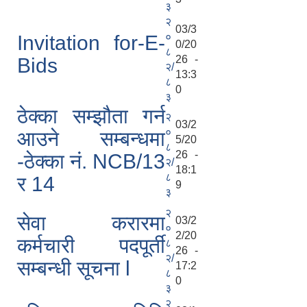
३
२
03/3
०
Invitation for-E-
0/20
८
26 -
Bids
२/
13:3
८
0
३
ठेक्का सम्झौता गर्न
२
03/2
०
आउने सम्बन्धमा
5/20
८
26 -
-ठेक्का नं. NCB/13
२/
18:1
८
र 14
9
३
२
सेवा करारमा
03/2
०
2/20
कर्मचारी पदपूर्ती
८
26 -
२/
सम्बन्धी सूचना l
17:2
८
0
३
२