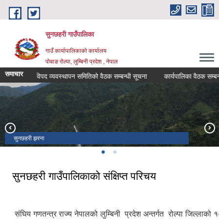
Skip to main content
सुनछहरी गाउँपालिका
गाउँ कार्यापालिकाको कार्यालय
पोबाङ रोल्पा, लुम्बिनी प्रदेश , नेपाल
समाचार
विपद व्यवस्थापन समितिको वैठक सम्बन्धी सूचना
कार्यपालिका वैठक सम्बन्धी सू
सुनछहरी झरना
विबाङ दह
सुनछहरी गाउँपालिकाको संक्षिप्त परिचय
संघिय गणतन्त्र राज्य नेपालको लुम्बिनी प्रदेश अन्तर्गत रोल्पा जिल्लाको 