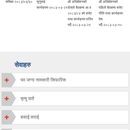
समिक्षा-२०८३/०३/३०
सुनुवाई
औ अधिबेशनको
औ अधिबेशनको
कार्यक्रम-२०८३-०३-२९
दोस्रो बैठकमा आ.व
पहिलो बैठकमा बजेट
२०८३/८४ को बजेट
नीति तथा कार्यक्रम
तथा कार्यक्रम पारित
पेश
गर्दै-२०८३-०३-२९
गर्दै-२०८३-०३-१०
सेवाहरु
घर जग्गा नामसारी सिफारिस
मृत्यु दर्ता
बसाई सराई