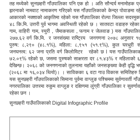
तह मध्येको सुनछहरी गाँउपालिका पनि एक हो । अति सौन्दर्य मनामोहक प्र
झरनाको नामवाट नामाकरण गरिएको यस गाँउपालिकाको केन्द्र पोवाङमा र
आकारको नक्शाको आकृतिमा रहेको यस गाँउपालिका रोल्पा जिल्ला सदरमुक
४८ कि.मि. उत्तरी पुर्व भागमा अवस्थिती रहेको छ । सातवटा वडाहरु रहेका 
गाम, वाहिरी गाम, स्युरी , जैमाकसला , फगाम र जेलवाङ ) यस गाँउपालिक
२७७.६२ वर्ग कि.मि. र जनसंख्या राष्ट्रिय जनगणना २०७८ अनुसार १
पुरुष: ८,२९० (४८.१%), महिला: ८,९५१ (५१.९%), कुल घरधुरी सं
जनघनत्व: ६२ जना प्रति वर्ग किलोमिटर रहेको छ l यस गाउँपालिकाको
७२.०९% रहेको छ, जसमा पुरुषको साक्षरता दर ८१.४३% र महिलाको 
देखिन्छ। २०६८ को जनगणनाको तुलनामा यहाँको जनसङ्ख्या केही वृद्धि 
(२०६८ मा १६,०३४ थियो)। । साविकका ६ वटा गाउ विकास समितिहरु म
यस सुनछहरी गाँउपालिकाको सिमाना पुर्वमा वाग्लुङ पश्चिममा सुर्वणावर्ती गाँ
नगरपालिका उत्तरमा रुकुम वाग्लुङ र दक्षिणमा लुंग्री गाँउपालिका र सुवर्णाव
रहेका छन ।
सुनछहरी गाउँपालिकाको Digital Infographic Profile