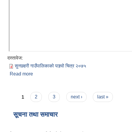
दस्तावेज:
सुनछहरी गाउँपालिकाको‌‍‍‌ पाश्र्वो चित्र २०७५
Read more
about सुनछहरी गाउँपालिकाको संक्षिप्त परिचय
Pages
1
2
3
next ›
last »
सूचना तथा समाचार