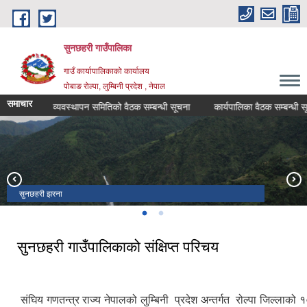
Skip to main content
सुनछहरी गाउँपालिका
गाउँ कार्यापालिकाको कार्यालय
पोबाङ रोल्पा, लुम्बिनी प्रदेश , नेपाल
समाचार
विपद व्यवस्थापन समितिको वैठक सम्बन्धी सूचना
कार्यपालिका वैठक सम्बन्धी सूचना
सुनछहरी झरना
विबाङ दह
सुनछहरी गाउँपालिकाको संक्षिप्त परिचय
संघिय गणतन्त्र राज्य नेपालको लुम्बिनी प्रदेश अन्तर्गत रोल्पा जिल्लाको 