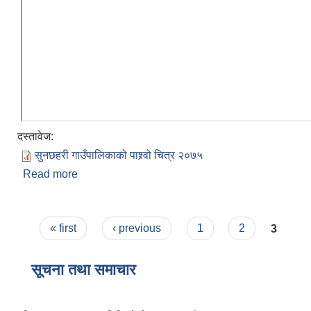
दस्तावेज:
सुनछहरी गाउँपालिकाको‌‍‍‌ पाश्र्वो चित्र २०७५
Read more
about सुनछहरी गाउँपालिकाको संक्षिप्त परिचय
Pages
« first
‹ previous
1
2
3
सूचना तथा समाचार