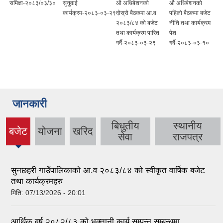
समिक्षा-२०८३/०३/३०
सुनुवाई
औ अधिबेशनको
औ अधिबेशनको
कार्यक्रम-२०८३-०३-२९
दोस्रो बैठकमा आ.व
पहिलो बैठकमा बजेट
२०८३/८४ को बजेट
नीति तथा कार्यक्रम
तथा कार्यक्रम पारित
पेश
गर्दै-२०८३-०३-२९
गर्दै-२०८३-०३-१०
जानकारी
बिधुतीय
स्थानीय
बजेट
योजना
खरिद
(active
सेवा
राजपत्र
tab)
सुनछहरी गाउँपालिकाको आ.व २०८३/८४ को स्वीकृत वार्षिक बजेट
तथा कार्यक्रमहरु
मिति:
07/13/2026 - 20:01
आर्थिक वर्ष २०८२/८३ काे भुक्तानी कार्य सम्पन्न सम्बन्धमा