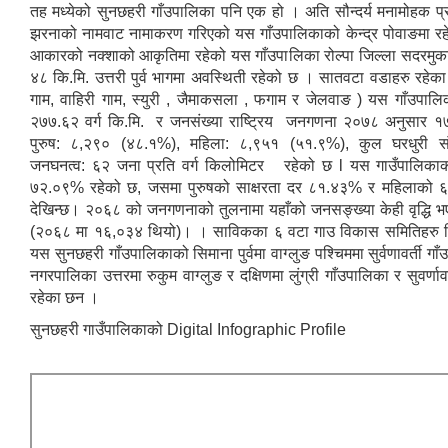
तह मध्येको सुनछहरी गाँउपालिका पनि एक हो । अति सौन्दर्य मनामोहक प्र
झरनाको नामवाट नामाकरण गरिएको यस गाँउपालिकाको केन्द्र पोवाङमा र
आकारको नक्शाको आकृतिमा रहेको यस गाँउपालिका रोल्पा जिल्ला सदरमुक
४८ कि.मि. उत्तरी पुर्व भागमा अवस्थिती रहेको छ । सातवटा वडाहरु रहेका 
गाम, वाहिरी गाम, स्युरी , जैमाकसला , फगाम र जेलवाङ ) यस गाँउपालिक
२७७.६२ वर्ग कि.मि. र जनसंख्या राष्ट्रिय जनगणना २०७८ अनुसार १
पुरुष: ८,२९० (४८.१%), महिला: ८,९५१ (५१.९%), कुल घरधुरी सं
जनघनत्व: ६२ जना प्रति वर्ग किलोमिटर रहेको छ l यस गाउँपालिकाको
७२.०९% रहेको छ, जसमा पुरुषको साक्षरता दर ८१.४३% र महिलाको 
देखिन्छ। २०६८ को जनगणनाको तुलनामा यहाँको जनसङ्ख्या केही वृद्धि 
(२०६८ मा १६,०३४ थियो)। । साविकका ६ वटा गाउ विकास समितिहरु म
यस सुनछहरी गाँउपालिकाको सिमाना पुर्वमा वाग्लुङ पश्चिममा सुर्वणावर्ती गाँ
नगरपालिका उत्तरमा रुकुम वाग्लुङ र दक्षिणमा लुंग्री गाँउपालिका र सुवर्णाव
रहेका छन ।
सुनछहरी गाउँपालिकाको Digital Infographic Profile