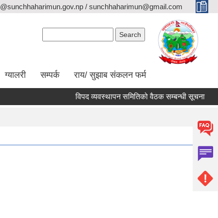
o@sunchhaharimun.gov.np / sunchhaharimun@gmail.com
Search form
Search
ग्यालरी
सम्पर्क
राय/ सुझाब संकलन फर्म
विपद व्यवस्थापन समितिको वैठक सम्बन्धी सूचना
का