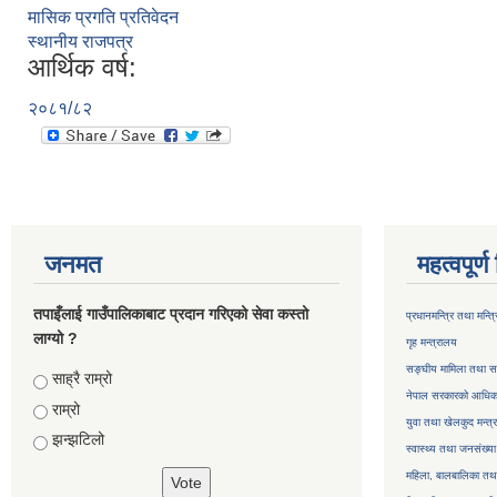
मासिक प्रगति प्रतिवेदन
स्थानीय राजपत्र
आर्थिक वर्ष:
२०८१/८२
जनमत
महत्वपूर्
तपाइँलाई गाउँपालिकाबाट प्रदान गरिएको सेवा कस्तो
प्रधानमन्त्रि तथा मन्त
लाग्यो ?
गृह मन्त्रालय
सङ्घीय मामिला तथा सा
Choices
साह्रै राम्रो
नेपाल सरकारको आधिका
राम्रो
युवा तथा खेलकुद मन्त्
झन्झटिलो
स्वास्थ्य तथा जनसंख्या
महिला, बालबालिका तथा 