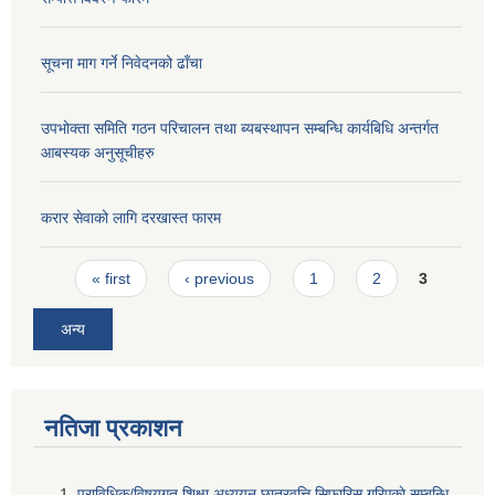
सूचना माग गर्ने निवेदनको ढाँचा
उपभोक्ता समिति गठन परिचालन तथा ब्यबस्थापन सम्बन्धि कार्यबिधि अन्तर्गत
आबस्यक अनुसूचीहरु
करार सेवाको लागि दरखास्त फारम
Pages
« first
‹ previous
1
2
3
अन्य
नतिजा प्रकाशन
प्राविधिक/विषयगत शिक्षा अध्ययन छात्रवृत्ति सिफारिस गरिएकाे सम्बन्धि