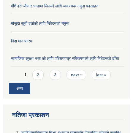
मेशिनरी औजार भाडामा लिनको लागि आवस्यक नमुना फारमहरु
मौजुदा सूची दर्ताको लागि निवेदनको नमुना
विदा माग फारम
सामाजिक सुरक्षा भत्ता को लागि परिचयपत्र नविकरणको लागि निबेदनको ढाँचा
Pages
1
2
3
next ›
last »
अन्य
नतिजा प्रकाशन
प्राविधिक/विषयगत शिक्षा अध्ययन छात्रवृत्ति सिफारिस गरिएकाे सम्बन्धि