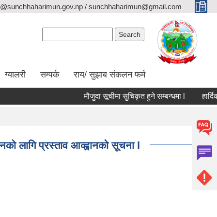
o@sunchhaharimun.gov.np / sunchhaharimun@gmail.com
Search form
Search
ग्यालरी
सम्पर्क
राय/ सुझाब संकलन फर्म
मौजुदा सूचीमा सुचिकृत हुने सम्बन्धमा l
हार्दिक श्
 लागि प्रस्ताव आव्ह्वानको सूचना l