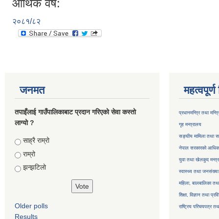
आर्थिक वर्ष:
२०८१/८२
जनमत
महत्वपूर्
तपाइँलाई गाउँपालिकाबाट प्रदान गरिएको सेवा कस्तो
प्रधानमन्त्रि तथा मन्त
लाग्यो ?
गृह मन्त्रालय
सङ्घीय मामिला तथा सा
Choices
साह्रै राम्रो
नेपाल सरकारको आधिका
राम्रो
युवा तथा खेलकुद मन्त्
झन्झटिलो
स्वास्थ्य तथा जनसंख्या
महिला, बालबालिका तथा 
शिक्षा, विज्ञान तथा प्रव
Older polls
राष्ट्रिय परिचयपत्र तथ
Results