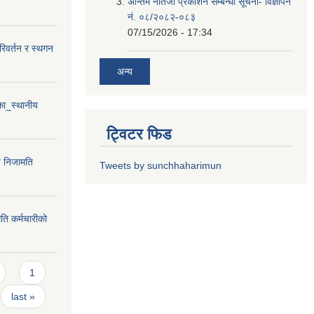
अन्तिम नतिजा प्रकाशन सम्बन्धी सूचना- विज्ञापन
नं. ०८/२०८२-०८३
07/15/2026 - 17:34
परिवर्तन र स्थगन
अन्य
ा_स्थानीय
ट्विटर फिड
न निजामति
Tweets by sunchhaharimun
ति कर्मचारीको
1
last »