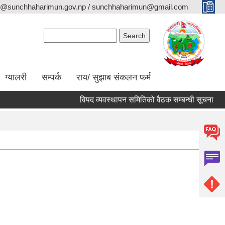
o@sunchhaharimun.gov.np / sunchhaharimun@gmail.com
Search form
Search
ग्यालरी
सम्पर्क
राय/ सुझाब संकलन फर्म
विपद व्यवस्थापन समितिको वैठक सम्बन्धी सूचना
का