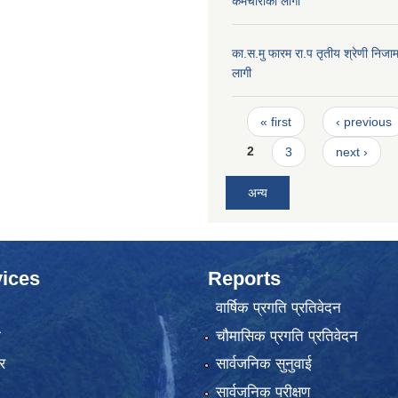
कर्मचारीको लागी
का.स.मु फारम रा.प तृतीय श्रेणी निजाम
लागी
Pages
« first
‹ previous
2
3
next ›
अन्य
ices
Reports
वार्षिक प्रगति प्रतिवेदन
ा
चौमासिक प्रगति प्रतिवेदन
र
सार्वजनिक सुनुवाई
सार्वजनिक परीक्षण