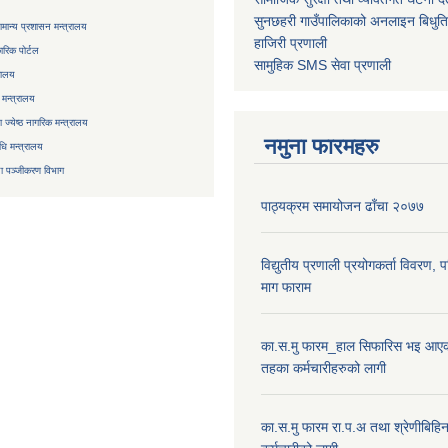
सुनछहरी गाउँपालिकाको अनलाइन बिधुत
मान्य प्रशासन मन्त्रालय
हाजिरी प्रणाली
रिक पोर्टल
सामुहिक
SMS सेवा
प्रणाली
रालय
 मन्त्रालय
ज्येष्ठ नागरिक मन्त्रालय
नमुना फारमहरु
िधि मन्त्रालय
ा
पञ्जीकरण विभाग
पाठ्यक्रम समायोजन ढाँचा २०७७
विद्युतीय प्रणाली प्रयोगकर्ता विवरण, 
माग फाराम
का.स.मु फारम_हाल सिफारिस भइ आएक
तहका कर्मचारीहरुको लागी
का.स.मु फारम रा.प.अ तथा श्रेणीबिहि