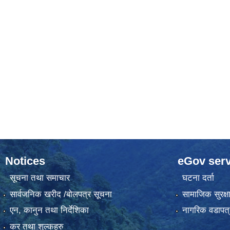
Notices
eGov serv
सूचना तथा समाचार
घटना दर्ता
सार्वजनिक खरीद /बोलपत्र सूचना
सामाजिक सुरक्ष
एन, कानुन तथा निर्देशिका
नागरिक वडापत्
कर तथा शुल्कहरु