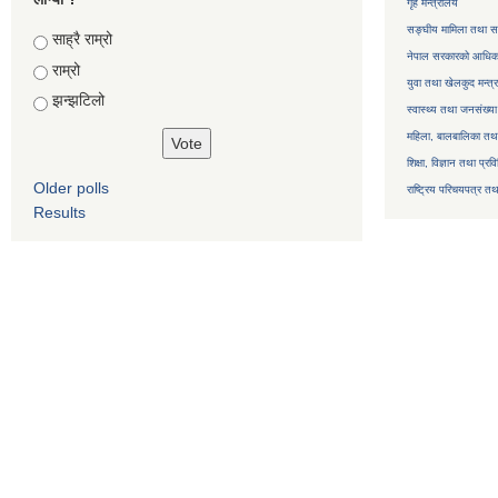
गृह मन्त्रालय
सङ्घीय मामिला तथा सा
Choices
साह्रै राम्रो
नेपाल सरकारको आधिका
राम्रो
युवा तथा खेलकुद मन्त्
झन्झटिलो
स्वास्थ्य तथा जनसंख्या
महिला, बालबालिका तथा 
शिक्षा, विज्ञान तथा प्रव
Older polls
राष्ट्रिय परिचयपत्र तथ
Results