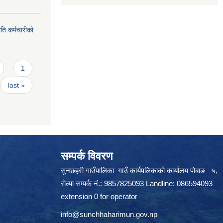
ति कर्मचारीको
1
last »
सम्पर्क विवरण
सुनछहरी गाउँपालिका गाउँ कार्यपलिकाको कार्यालय पोबाङ– ५,
रोल्पा सम्पर्क नं.: 9857825093 Landline: 086594093
extension 0 for operator
info@sunchhaharimun.gov.np