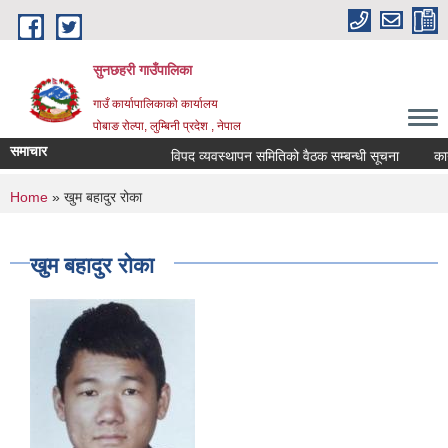
Skip to main content
सुनछहरी गाउँपालिका
गाउँ कार्यापालिकाको कार्यालय
पोबाङ रोल्पा, लुम्बिनी प्रदेश , नेपाल
समाचार
विपद व्यवस्थापन समितिको वैठक सम्बन्धी सूचना
कार्यप
You are here
Home
» खुम बहादुर रोका
खुम बहादुर रोका