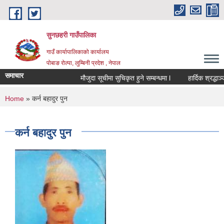
Skip to main content
सुनछहरी गाउँपालिका
गाउँ कार्यापालिकाको कार्यालय
पोबाङ रोल्पा, लुम्बिनी प्रदेश , नेपाल
समाचार
मौजुदा सूचीमा सुचिकृत हुने सम्बन्धमा l
हार्दिक श्रद्धाञ्जली
You are here
Home
» कर्न बहादुर पुन
कर्न बहादुर पुन