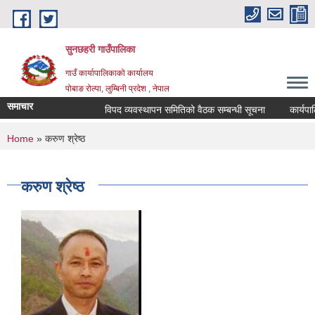
Skip to main content
सुनछहरी गाउँपालिका
गाउँ कार्यापालिकाको कार्यालय
पोबाङ रोल्पा, लुम्बिनी प्रदेश , नेपाल
समाचार
विपद व्यवस्थापन समितिको वैठक सम्बन्धी सूचना
कार्यपालिका
You are here
Home
» करुण श्रेष्ठ
करुण श्रेष्ठ