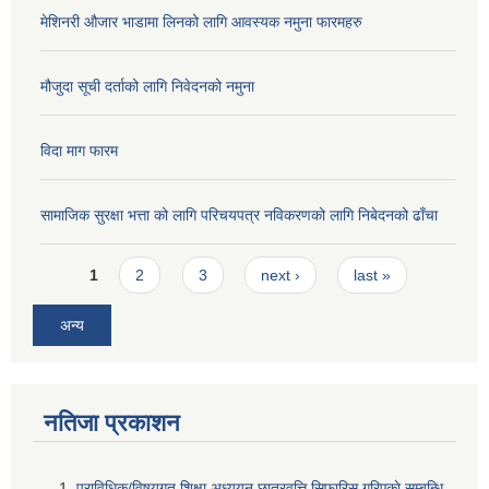
मेशिनरी औजार भाडामा लिनको लागि आवस्यक नमुना फारमहरु
मौजुदा सूची दर्ताको लागि निवेदनको नमुना
विदा माग फारम
सामाजिक सुरक्षा भत्ता को लागि परिचयपत्र नविकरणको लागि निबेदनको ढाँचा
Pages
1
2
3
next ›
last »
अन्य
नतिजा प्रकाशन
प्राविधिक/विषयगत शिक्षा अध्ययन छात्रवृत्ति सिफारिस गरिएकाे सम्बन्धि