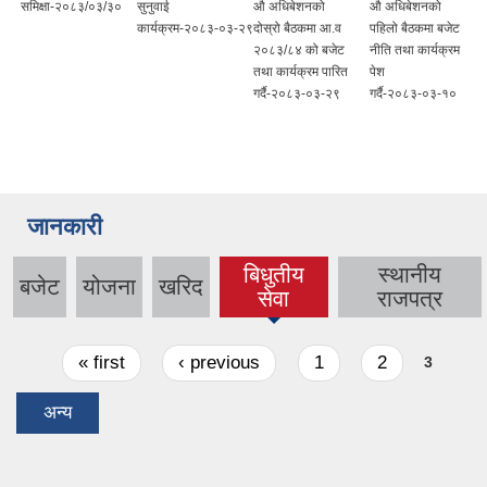
समिक्षा-२०८३/०३/३०
सुनुवाई
औ अधिबेशनको
औ अधिबेशनको
कार्यक्रम-२०८३-०३-२९
दोस्रो बैठकमा आ.व
पहिलो बैठकमा बजेट
२०८३/८४ को बजेट
नीति तथा कार्यक्रम
तथा कार्यक्रम पारित
पेश
गर्दै-२०८३-०३-२९
गर्दै-२०८३-०३-१०
जानकारी
बिधुतीय
स्थानीय
बजेट
योजना
खरिद
(active
सेवा
राजपत्र
tab)
Pages
« first
‹ previous
1
2
3
अन्य