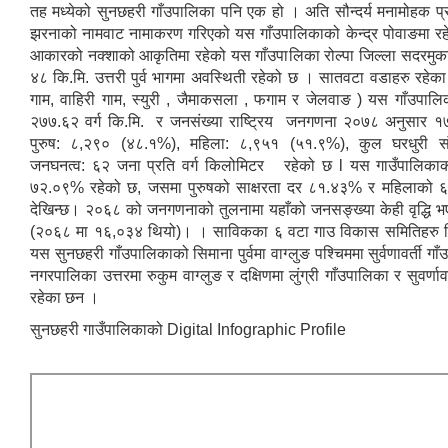
तह मध्येको सुनछहरी गाँउपालिका पनि एक हो । अति सौन्दर्य मनामोहक प्र
झरनाको नामवाट नामाकरण गरिएको यस गाँउपालिकाको केन्द्र पोवाङमा र
आकारको नक्शाको आकृतिमा रहेको यस गाँउपालिका रोल्पा जिल्ला सदरमुक
४८ कि.मि. उत्तरी पुर्व भागमा अवस्थिती रहेको छ । सातवटा वडाहरु रहेका 
गाम, वाहिरी गाम, स्युरी , जैमाकसला , फगाम र जेलवाङ ) यस गाँउपालिक
२७७.६२ वर्ग कि.मि. र जनसंख्या राष्ट्रिय जनगणना २०७८ अनुसार १
पुरुष: ८,२९० (४८.१%), महिला: ८,९५१ (५१.९%), कुल घरधुरी सं
जनघनत्व: ६२ जना प्रति वर्ग किलोमिटर रहेको छ l यस गाउँपालिकाको
७२.०९% रहेको छ, जसमा पुरुषको साक्षरता दर ८१.४३% र महिलाको 
देखिन्छ। २०६८ को जनगणनाको तुलनामा यहाँको जनसङ्ख्या केही वृद्धि 
(२०६८ मा १६,०३४ थियो)। । साविकका ६ वटा गाउ विकास समितिहरु म
यस सुनछहरी गाँउपालिकाको सिमाना पुर्वमा वाग्लुङ पश्चिममा सुर्वणावर्ती गाँ
नगरपालिका उत्तरमा रुकुम वाग्लुङ र दक्षिणमा लुंग्री गाँउपालिका र सुवर्णाव
रहेका छन ।
सुनछहरी गाउँपालिकाको Digital Infographic Profile