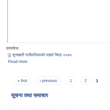
दस्तावेज:
सुनछहरी गाउँपालिकाको‌‍‍‌ पाश्र्वो चित्र २०७५
Read more
about सुनछहरी गाउँपालिकाको संक्षिप्त परिचय
Pages
« first
‹ previous
1
2
3
सूचना तथा समाचार